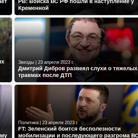
ает
РВ: Войска ВС РФ пошли в наступление у
Кременной
их
Звезды
|
23 апреля 2023 г.
Дмитрий Дибров развеял слухи о тяжелых
травмах после ДТП
Политика
|
23 апреля 2023 г.
FT: Зеленский боится бесполезности
ому
мобилизации и последующего разгрома В