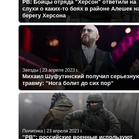
РВ: Бойцы отряда "Херсон" ответили на
слухи о каких-то боях в районе Алешек н
берегу Херсона
Звезды
|
23 апреля 2023 г.
Михаил Шуфутинский получил серьезну
травму: "Нога болит до сих пор"
Политика
|
23 апреля 2023 г.
"РВ": российские военные используют