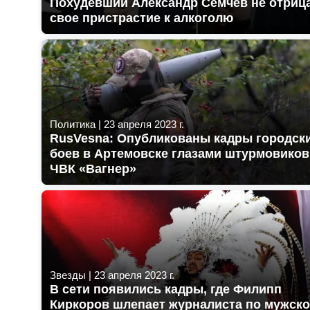
Похудевший Александр Семчев не отриц
свое пристрастие к алкоголю
Политика
|
23 апреля 2023 г.
RusVesna: Опубликованы кадры городск
боев в Артемовске глазами штурмовиков
ЧВК «Вагнер»
Звезды
|
23 апреля 2023 г.
В сети появились кадры, где Филипп
Киркоров шлепает журналиста по мужск