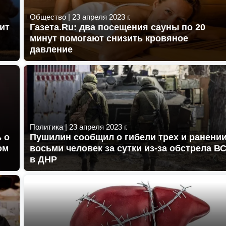
Общество
|
23 апреля 2023 г.
ит
Газета.Ru: два посещения сауны по 20
минут помогают снизить кровяное
давление
Политика
|
23 апреля 2023 г.
 о
Пушилин сообщил о гибели трех и ранени
ом
восьми человек за сутки из-за обстрела В
в ДНР