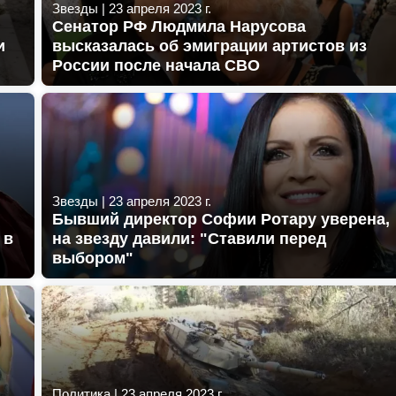
Звезды
|
23 апреля 2023 г.
Сенатор РФ Людмила Нарусова
и
высказалась об эмиграции артистов из
России после начала СВО
Звезды
|
23 апреля 2023 г.
Бывший директор Софии Ротару уверена,
 в
на звезду давили: "Ставили перед
выбором"
Политика
|
23 апреля 2023 г.