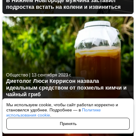
В Нижнем Новгороде мужчина заставил
подростка встать на колени и извиниться
Общество
|
13 сентября 2023 г.
Диетолог Люси Керрисон назвала
идеальным средством от похмелья кимчи и
чайный гриб
Мы используем cookie, чтобы сайт работал корректно и
становился удобнее. Подробнее — в
Политике
использования cookie
.
Принять