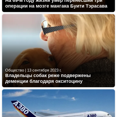
На 69-м году жизни умер перенесший три
операции на мозге мангака Буити Тэрасава
Общество
|
13 сентября 2023 г.
Владельцы собак реже подвержены
деменции благодаря окситоцину