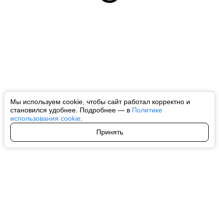
Мы используем cookie, чтобы сайт работал корректно и
становился удобнее. Подробнее — в
Политике
использования cookie
.
Принять
Авторы
О нас
Архив
Все права на любые материалы, опубликованные на сайте, защищены в
соответствии с российским и международным законодательством об
интеллектуальной собственности. Любое использование текстовых, фото,
аудио и видеоматериалов возможно только с согласия правообладателя
(ctnews.ru). Персональные данные (ФЗ 152). При полном или частичном