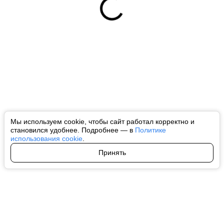
Мы используем cookie, чтобы сайт работал корректно и
становился удобнее. Подробнее — в
Политике
использования cookie
.
Принять
Авторы
О нас
Архив
Все права на любые материалы, опубликованные на сайте, защищены в
соответствии с российским и международным законодательством об
интеллектуальной собственности. Любое использование текстовых, фото,