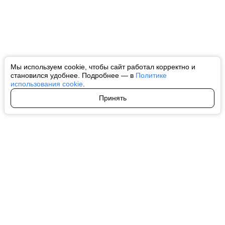
Мы используем cookie, чтобы сайт работал корректно и
становился удобнее. Подробнее — в
Политике
использования cookie
.
Принять
Авторы
О нас
Архив
Все права на любые материалы, опубликованные на сайте, защищены в
соответствии с российским и международным законодательством об
интеллектуальной собственности. Любое использование текстовых, фото,
аудио и видеоматериалов возможно только с согласия правообладателя
(ctnews.ru). Персональные данные (ФЗ 152). При полном или частичном
использовании материалов ctnews.ru активная индексируемая
гиперссылка на исходный материал обязательна. Запрещено для детей.
Оригинал текста:
https://ctnews.ru/
Пользовательское соглашение
|
Политика конфиденциальности
|
Политика использования cookie
На информационном ресурсе применяются рекомендательные