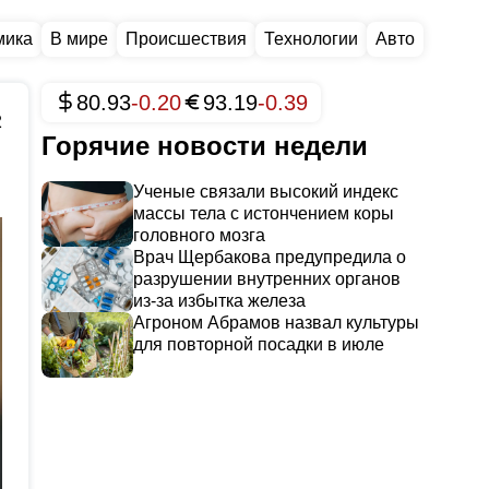
мика
В мире
Происшествия
Технологии
Авто
80.93
-0.20
93.19
-0.39
2
Горячие новости недели
Ученые связали высокий индекс
массы тела с истончением коры
головного мозга
Врач Щербакова предупредила о
разрушении внутренних органов
из-за избытка железа
Агроном Абрамов назвал культуры
для повторной посадки в июле