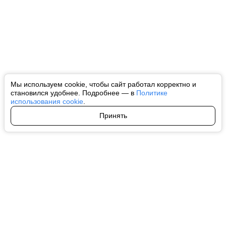
Мы используем cookie, чтобы сайт работал корректно и
становился удобнее. Подробнее — в
Политике
использования cookie
.
Принять
Авторы
О нас
Архив
Все права на любые материалы, опубликованные на сайте, защищены в
соответствии с российским и международным законодательством об
интеллектуальной собственности. Любое использование текстовых, фото,
аудио и видеоматериалов возможно только с согласия правообладателя
(ctnews.ru). Персональные данные (ФЗ 152). При полном или частичном
использовании материалов ctnews.ru активная индексируемая
гиперссылка на исходный материал обязательна. Запрещено для детей.
Оригинал текста:
https://ctnews.ru/
Пользовательское соглашение
|
Политика конфиденциальности
|