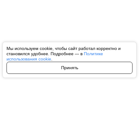
Мы используем cookie, чтобы сайт работал корректно и
становился удобнее. Подробнее — в
Политике
использования cookie
.
Принять
Авторы
О нас
Архив
Все права на любые материалы, опубликованные на сайте, защищены в
соответствии с российским и международным законодательством об
интеллектуальной собственности. Любое использование текстовых, фото,
аудио и видеоматериалов возможно только с согласия правообладателя
(ctnews.ru). Персональные данные (ФЗ 152). При полном или частичном
использовании материалов ctnews.ru активная индексируемая
гиперссылка на исходный материал обязательна. Запрещено для детей.
Оригинал текста:
https://ctnews.ru/
Пользовательское соглашение
|
Политика конфиденциальности
|