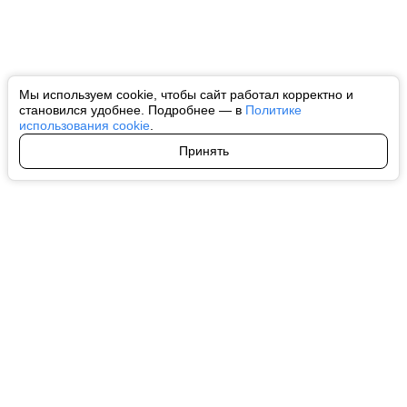
Мы используем cookie, чтобы сайт работал корректно и
становился удобнее. Подробнее — в
Политике
использования cookie
.
Принять
Авторы
О нас
Архив
Все права на любые материалы, опубликованные на сайте, защищены в
соответствии с российским и международным законодательством об
интеллектуальной собственности. Любое использование текстовых, фото,
аудио и видеоматериалов возможно только с согласия правообладателя
(ctnews.ru). Персональные данные (ФЗ 152). При полном или частичном
использовании материалов ctnews.ru активная индексируемая
гиперссылка на исходный материал обязательна. Запрещено для детей.
Оригинал текста:
https://ctnews.ru/
Пользовательское соглашение
|
Политика конфиденциальности
|
Политика использования cookie
На информационном ресурсе применяются рекомендательные
технологии (информационные технологии предоставления информации
на основе сбора, систематизации и анализа сведений, относящихся к