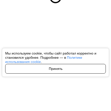
Мы используем cookie, чтобы сайт работал корректно и
становился удобнее. Подробнее — в
Политике
использования cookie
.
Принять
Авторы
О нас
Архив
Все права на любые материалы, опубликованные на сайте, защищены в
соответствии с российским и международным законодательством об
интеллектуальной собственности. Любое использование текстовых, фото,
аудио и видеоматериалов возможно только с согласия правообладателя
(ctnews.ru). Персональные данные (ФЗ 152). При полном или частичном