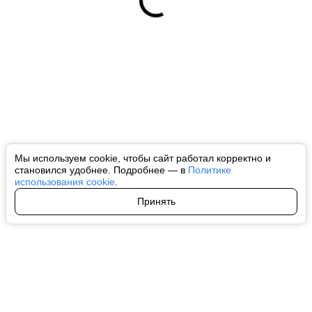
Мы используем cookie, чтобы сайт работал корректно и
становился удобнее. Подробнее — в
Политике
использования cookie
.
Принять
Авторы
О нас
Архив
Все права на любые материалы, опубликованные на сайте, защищены в
соответствии с российским и международным законодательством об
интеллектуальной собственности. Любое использование текстовых, фото,
аудио и видеоматериалов возможно только с согласия правообладателя