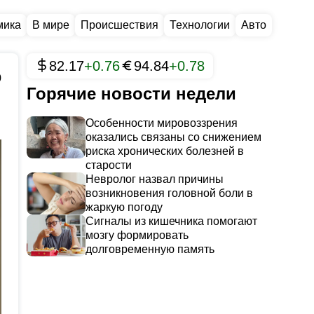
мика
В мире
Происшествия
Технологии
Авто
82.17
+0.76
94.84
+0.78
0
Горячие новости недели
Особенности мировоззрения
оказались связаны со снижением
риска хронических болезней в
старости
Невролог назвал причины
возникновения головной боли в
жаркую погоду
Сигналы из кишечника помогают
мозгу формировать
долговременную память