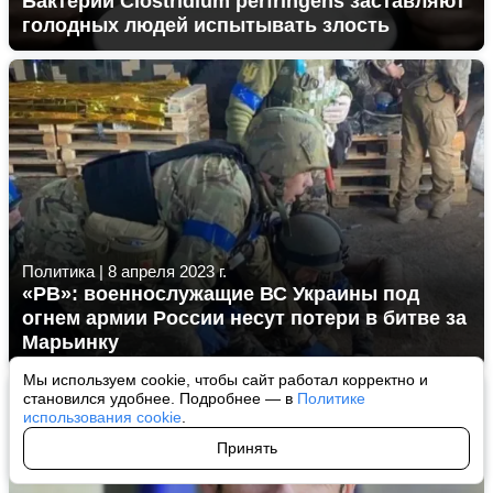
Бактерии Clostridium perfringens заставляют
голодных людей испытывать злость
Политика
|
8 апреля 2023 г.
«РВ»: военнослужащие ВС Украины под
огнем армии России несут потери в битве за
Марьинку
Мы используем cookie, чтобы сайт работал корректно и
становился удобнее. Подробнее — в
Политике
использования cookie
.
Принять