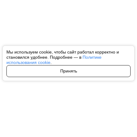
Мы используем cookie, чтобы сайт работал корректно и
становился удобнее. Подробнее — в
Политике
использования cookie
.
Принять
Авторы
О нас
Архив
Все права на любые материалы, опубликованные на сайте, защищены в
соответствии с российским и международным законодательством об
интеллектуальной собственности. Любое использование текстовых, фото,
аудио и видеоматериалов возможно только с согласия правообладателя
(ctnews.ru). Персональные данные (ФЗ 152). При полном или частичном
использовании материалов ctnews.ru активная индексируемая
гиперссылка на исходный материал обязательна. Запрещено для детей.
Оригинал текста:
https://ctnews.ru/