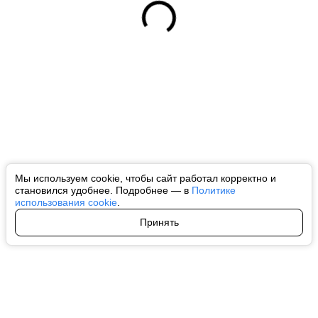
Мы используем cookie, чтобы сайт работал корректно и
становился удобнее. Подробнее — в
Политике
использования cookie
.
Принять
Авторы
О нас
Архив
Все права на любые материалы, опубликованные на сайте, защищены в
соответствии с российским и международным законодательством об