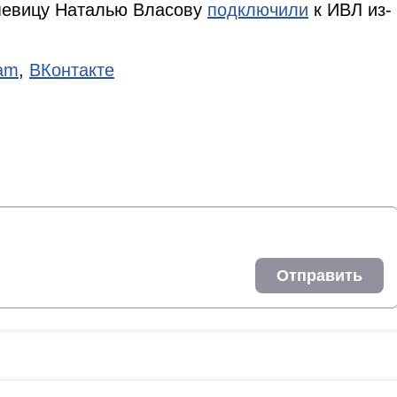
 певицу Наталью Власову
подключили
к ИВЛ из-
ram
,
ВКонтакте
Отправить