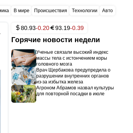
мика
В мире
Происшествия
Технологии
Авто
80.93
-0.20
93.19
-0.39
4
Горячие новости недели
Ученые связали высокий индекс
массы тела с истончением коры
головного мозга
Врач Щербакова предупредила о
разрушении внутренних органов
из-за избытка железа
Агроном Абрамов назвал культуры
для повторной посадки в июле