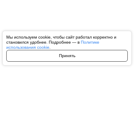
Мы используем cookie, чтобы сайт работал корректно и
становился удобнее. Подробнее — в
Политике
использования cookie
.
Принять
Авторы
О нас
Архив
Все права на любые материалы, опубликованные на сайте, защищены в
соответствии с российским и международным законодательством об
интеллектуальной собственности. Любое использование текстовых, фото,
аудио и видеоматериалов возможно только с согласия правообладателя
(ctnews.ru). Персональные данные (ФЗ 152). При полном или частичном
использовании материалов ctnews.ru активная индексируемая
гиперссылка на исходный материал обязательна. Запрещено для детей.
Оригинал текста:
https://ctnews.ru/
Пользовательское соглашение
|
Политика конфиденциальности
|
Политика использования cookie
На информационном ресурсе применяются рекомендательные
технологии (информационные технологии предоставления информации