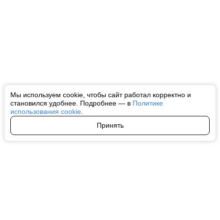
Мы используем cookie, чтобы сайт работал корректно и
становился удобнее. Подробнее — в
Политике
использования cookie
.
Принять
Авторы
О нас
Архив
Все права на любые материалы, опубликованные на сайте, защищены в
соответствии с российским и международным законодательством об
интеллектуальной собственности. Любое использование текстовых, фото,
аудио и видеоматериалов возможно только с согласия правообладателя
(ctnews.ru). Персональные данные (ФЗ 152). При полном или частичном
использовании материалов ctnews.ru активная индексируемая
гиперссылка на исходный материал обязательна. Запрещено для детей.