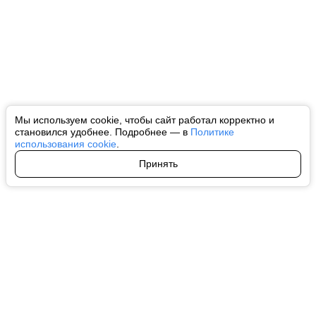
Мы используем cookie, чтобы сайт работал корректно и
становился удобнее. Подробнее — в
Политике
использования cookie
.
Принять
Авторы
О нас
Архив
Все права на любые материалы, опубликованные на сайте, защищены в
соответствии с российским и международным законодательством об
интеллектуальной собственности. Любое использование текстовых, фото,
аудио и видеоматериалов возможно только с согласия правообладателя
(ctnews.ru). Персональные данные (ФЗ 152). При полном или частичном
использовании материалов ctnews.ru активная индексируемая
гиперссылка на исходный материал обязательна. Запрещено для детей.
Оригинал текста:
https://ctnews.ru/