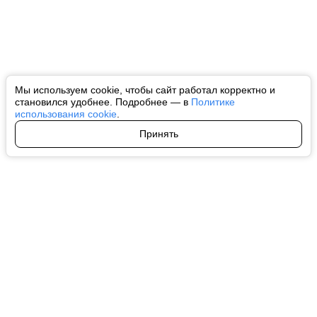
Мы используем cookie, чтобы сайт работал корректно и
становился удобнее. Подробнее — в
Политике
использования cookie
.
Принять
Авторы
О нас
Архив
Все права на любые материалы, опубликованные на сайте, защищены в
соответствии с российским и международным законодательством об
интеллектуальной собственности. Любое использование текстовых, фото,
аудио и видеоматериалов возможно только с согласия правообладателя
(ctnews.ru). Персональные данные (ФЗ 152). При полном или частичном
использовании материалов ctnews.ru активная индексируемая
гиперссылка на исходный материал обязательна. Запрещено для детей.
Оригинал текста:
https://ctnews.ru/
Пользовательское соглашение
|
Политика конфиденциальности
|
Политика использования cookie
На информационном ресурсе применяются рекомендательные
технологии (информационные технологии предоставления информации