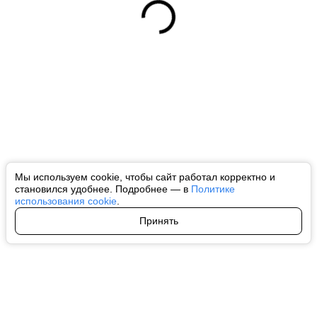
Мы используем cookie, чтобы сайт работал корректно и
становился удобнее. Подробнее — в
Политике
использования cookie
.
Принять
Авторы
О нас
Архив
Все права на любые материалы, опубликованные на сайте, защищены в
соответствии с российским и международным законодательством об