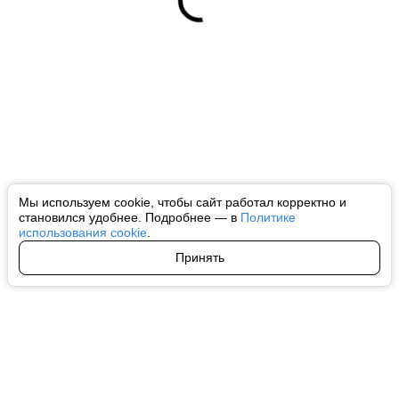
Мы используем cookie, чтобы сайт работал корректно и
становился удобнее. Подробнее — в
Политике
использования cookie
.
Принять
Авторы
О нас
Архив
Все права на любые материалы, опубликованные на сайте, защищены в
соответствии с российским и международным законодательством об
интеллектуальной собственности. Любое использование текстовых, фото,
аудио и видеоматериалов возможно только с согласия правообладателя