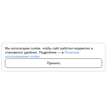
Мы используем cookie, чтобы сайт работал корректно и
становился удобнее. Подробнее — в
Политике
использования cookie
.
Принять
Авторы
О нас
Архив
Все права на любые материалы, опубликованные на сайте, защищены в
соответствии с российским и международным законодательством об
интеллектуальной собственности. Любое использование текстовых, фото,
аудио и видеоматериалов возможно только с согласия правообладателя
(ctnews.ru). Персональные данные (ФЗ 152). При полном или частичном
использовании материалов ctnews.ru активная индексируемая