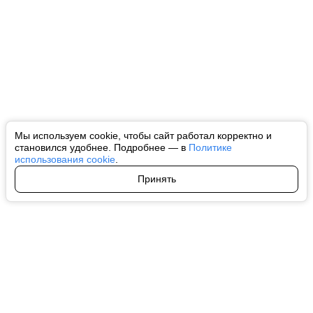
Мы используем cookie, чтобы сайт работал корректно и
становился удобнее. Подробнее — в
Политике
использования cookie
.
Принять
Авторы
О нас
Архив
Все права на любые материалы, опубликованные на сайте, защищены в
соответствии с российским и международным законодательством об
интеллектуальной собственности. Любое использование текстовых, фото,
аудио и видеоматериалов возможно только с согласия правообладателя
(ctnews.ru). Персональные данные (ФЗ 152). При полном или частичном
использовании материалов ctnews.ru активная индексируемая
гиперссылка на исходный материал обязательна. Запрещено для детей.