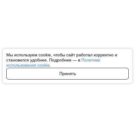
Мы используем cookie, чтобы сайт работал корректно и
становился удобнее. Подробнее — в
Политике
использования cookie
.
Принять
Авторы
О нас
Архив
Все права на любые материалы, опубликованные на сайте, защищены в
соответствии с российским и международным законодательством об
интеллектуальной собственности. Любое использование текстовых, фото,
аудио и видеоматериалов возможно только с согласия правообладателя
(ctnews.ru). Персональные данные (ФЗ 152). При полном или частичном
использовании материалов ctnews.ru активная индексируемая
гиперссылка на исходный материал обязательна. Запрещено для детей.