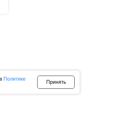
 в
Политике
Принять
Авторы
О нас
Архив
теллектуальной собственности. Любое использование текстовых,
тичном использовании материалов ctnews.ru активная