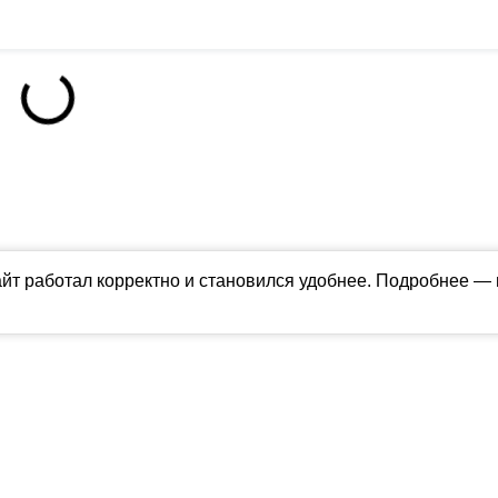
айт работал корректно и становился удобнее. Подробнее —
ны в соответствии с российским и международным законодательством об ин
обладателя (ctnews.ru). Персональные данные (ФЗ 152). При полном или час
апрещено для детей. Оригинал текста:
https://ctnews.ru/
олитика использования cookie