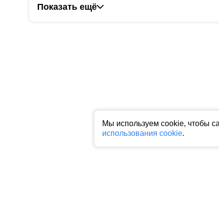
Показать ещё
Мы используем cookie, чтобы с
использования cookie
.
Все права на любые материалы, опубликованные на сайте, защище
фото, аудио и видеоматериалов возможно только с согласия право
индексируемая гиперссылка на исходный материал обязательна. З
Пользовательское соглашение
|
Политика конфиденциальности
|
П