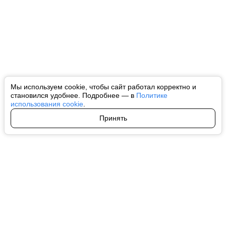
Мы используем cookie, чтобы сайт работал корректно и
становился удобнее. Подробнее — в
Политике
использования cookie
.
Принять
Авторы
О нас
Архив
Все права на любые материалы, опубликованные на сайте, защищены в
соответствии с российским и международным законодательством об
интеллектуальной собственности. Любое использование текстовых, фото,
аудио и видеоматериалов возможно только с согласия правообладателя
(ctnews.ru). Персональные данные (ФЗ 152). При полном или частичном
использовании материалов ctnews.ru активная индексируемая
гиперссылка на исходный материал обязательна. Запрещено для детей.
Оригинал текста:
https://ctnews.ru/