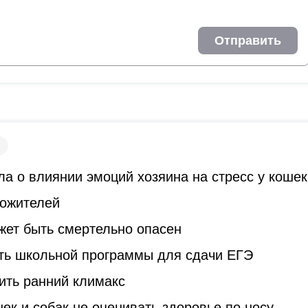
Отправить
а о влиянии эмоций хозяина на стресс у кошек
гожителей
жет быть смертельно опасен
ть школьной программы для сдачи ЕГЭ
ить ранний климакс
к и собак не оценивать здоровье по носу