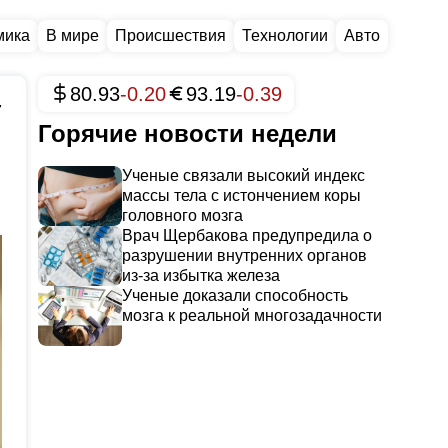
мика
В мире
Происшествия
Технологии
Авто
80.93
-0.20
93.19
-0.39
7
Горячие новости недели
Ученые связали высокий индекс
массы тела с истончением коры
головного мозга
Врач Щербакова предупредила о
разрушении внутренних органов
из-за избытка железа
Ученые доказали способность
мозга к реальной многозадачности