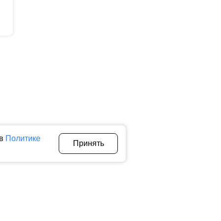
 в
Политике
Принять
Авторы
О нас
Архив
теллектуальной собственности. Любое использование текстовых,
тичном использовании материалов ctnews.ru активная