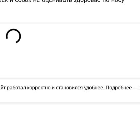
айт работал корректно и становился удобнее. Подробнее —
ны в соответствии с российским и международным законодательством об ин
обладателя (ctnews.ru). Персональные данные (ФЗ 152). При полном или час