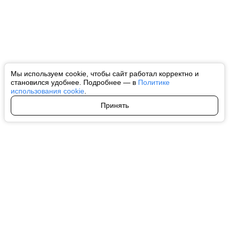
Мы используем cookie, чтобы сайт работал корректно и
становился удобнее. Подробнее — в
Политике
использования cookie
.
Принять
Авторы
О нас
Архив
Все права на любые материалы, опубликованные на сайте, защищены в
соответствии с российским и международным законодательством об
интеллектуальной собственности. Любое использование текстовых, фото,
аудио и видеоматериалов возможно только с согласия правообладателя
(ctnews.ru). Персональные данные (ФЗ 152). При полном или частичном
использовании материалов ctnews.ru активная индексируемая
гиперссылка на исходный материал обязательна. Запрещено для детей.
Оригинал текста:
https://ctnews.ru/
Пользовательское соглашение
|
Политика конфиденциальности
|
Политика использования cookie