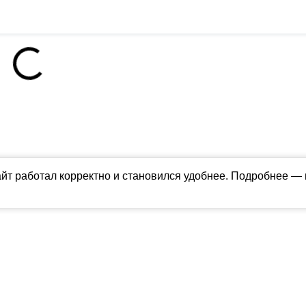
айт работал корректно и становился удобнее. Подробнее —
ны в соответствии с российским и международным законодательством об ин
обладателя (ctnews.ru). Персональные данные (ФЗ 152). При полном или час
апрещено для детей. Оригинал текста:
https://ctnews.ru/
олитика использования cookie