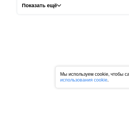
Показать ещё
Мы используем cookie, чтобы с
использования cookie
.
Все права на любые материалы, опубликованные на сайте, защище
фото, аудио и видеоматериалов возможно только с согласия право
индексируемая гиперссылка на исходный материал обязательна. З
Пользовательское соглашение
|
Политика конфиденциальности
|
П