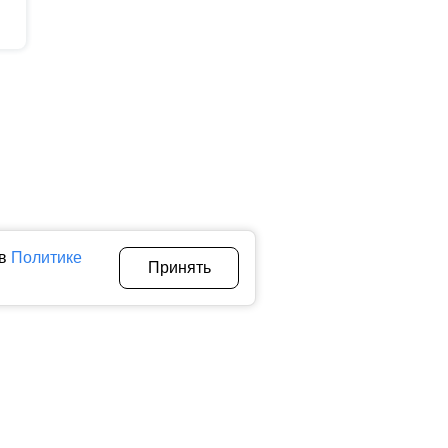
 в
Политике
Принять
Авторы
О нас
Архив
теллектуальной собственности. Любое использование текстовых,
тичном использовании материалов ctnews.ru активная