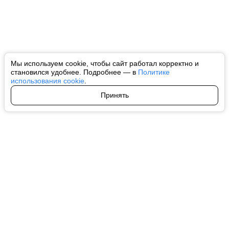
Мы используем cookie, чтобы сайт работал корректно и
становился удобнее. Подробнее — в
Политике
использования cookie
.
Принять
Авторы
О нас
Архив
Все права на любые материалы, опубликованные на сайте, защищены в
соответствии с российским и международным законодательством об
интеллектуальной собственности. Любое использование текстовых, фото,
аудио и видеоматериалов возможно только с согласия правообладателя
(ctnews.ru). Персональные данные (ФЗ 152). При полном или частичном
использовании материалов ctnews.ru активная индексируемая
гиперссылка на исходный материал обязательна. Запрещено для детей.
Оригинал текста:
https://ctnews.ru/
Пользовательское соглашение
|
Политика конфиденциальности
|
Политика использования cookie
На информационном ресурсе применяются рекомендательные
технологии (информационные технологии предоставления информации