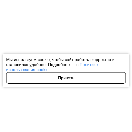
Мы используем cookie, чтобы сайт работал корректно и
становился удобнее. Подробнее — в
Политике
использования cookie
.
Принять
Авторы
О нас
Архив
Все права на любые материалы, опубликованные на сайте, защищены в
соответствии с российским и международным законодательством об
интеллектуальной собственности. Любое использование текстовых, фото,
аудио и видеоматериалов возможно только с согласия правообладателя
(ctnews.ru). Персональные данные (ФЗ 152). При полном или частичном
использовании материалов ctnews.ru активная индексируемая