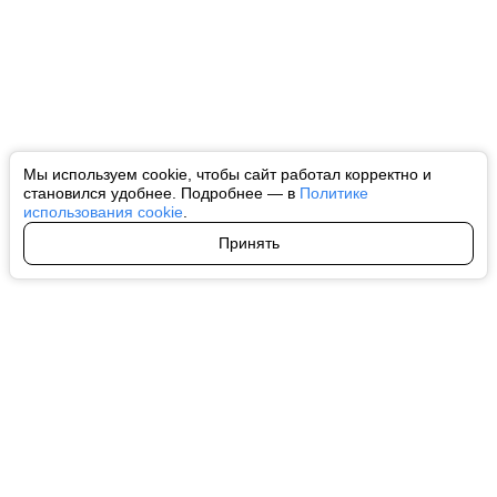
Мы используем cookie, чтобы сайт работал корректно и
становился удобнее. Подробнее — в
Политике
использования cookie
.
Принять
Авторы
О нас
Архив
Все права на любые материалы, опубликованные на сайте, защищены в
соответствии с российским и международным законодательством об
интеллектуальной собственности. Любое использование текстовых, фото,
аудио и видеоматериалов возможно только с согласия правообладателя
(ctnews.ru). Персональные данные (ФЗ 152). При полном или частичном
использовании материалов ctnews.ru активная индексируемая
гиперссылка на исходный материал обязательна. Запрещено для детей.
Оригинал текста:
https://ctnews.ru/
Пользовательское соглашение
|
Политика конфиденциальности
|