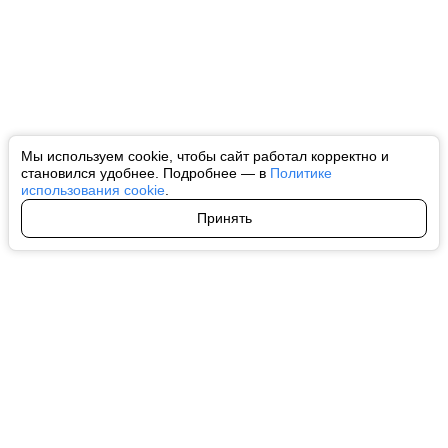
Мы используем cookie, чтобы сайт работал корректно и
становился удобнее. Подробнее — в
Политике
использования cookie
.
Принять
Авторы
О нас
Архив
Все права на любые материалы, опубликованные на сайте, защищены в
соответствии с российским и международным законодательством об
интеллектуальной собственности. Любое использование текстовых, фото,
аудио и видеоматериалов возможно только с согласия правообладателя
(ctnews.ru). Персональные данные (ФЗ 152). При полном или частичном
использовании материалов ctnews.ru активная индексируемая
гиперссылка на исходный материал обязательна. Запрещено для детей.
Оригинал текста:
https://ctnews.ru/
Пользовательское соглашение
|
Политика конфиденциальности
|