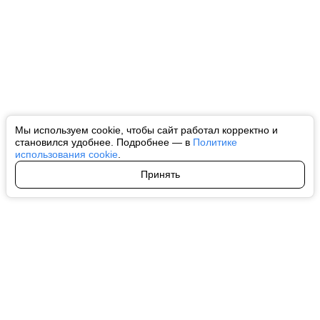
Мы используем cookie, чтобы сайт работал корректно и
становился удобнее. Подробнее — в
Политике
использования cookie
.
Принять
Авторы
О нас
Архив
Все права на любые материалы, опубликованные на сайте, защищены в
соответствии с российским и международным законодательством об
интеллектуальной собственности. Любое использование текстовых, фото,
аудио и видеоматериалов возможно только с согласия правообладателя
(ctnews.ru). Персональные данные (ФЗ 152). При полном или частичном
использовании материалов ctnews.ru активная индексируемая
гиперссылка на исходный материал обязательна. Запрещено для детей.