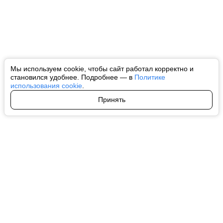
Мы используем cookie, чтобы сайт работал корректно и
становился удобнее. Подробнее — в
Политике
использования cookie
.
Принять
Авторы
О нас
Архив
Все права на любые материалы, опубликованные на сайте, защищены в
соответствии с российским и международным законодательством об
интеллектуальной собственности. Любое использование текстовых, фото,
аудио и видеоматериалов возможно только с согласия правообладателя
(ctnews.ru). Персональные данные (ФЗ 152). При полном или частичном
использовании материалов ctnews.ru активная индексируемая
гиперссылка на исходный материал обязательна. Запрещено для детей.
Оригинал текста:
https://ctnews.ru/
Пользовательское соглашение
|
Политика конфиденциальности
|
Политика использования cookie
На информационном ресурсе применяются рекомендательные