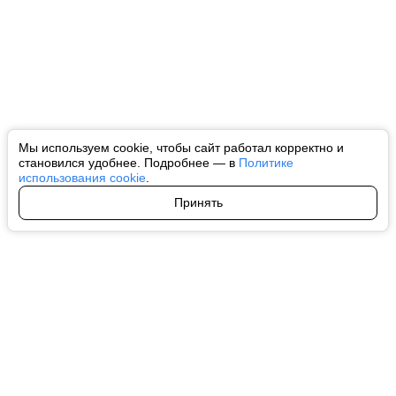
Мы используем cookie, чтобы сайт работал корректно и
становился удобнее. Подробнее — в
Политике
использования cookie
.
Принять
Авторы
О нас
Архив
Все права на любые материалы, опубликованные на сайте, защищены в
соответствии с российским и международным законодательством об
интеллектуальной собственности. Любое использование текстовых, фото,
аудио и видеоматериалов возможно только с согласия правообладателя
(ctnews.ru). Персональные данные (ФЗ 152). При полном или частичном
использовании материалов ctnews.ru активная индексируемая
гиперссылка на исходный материал обязательна. Запрещено для детей.
Оригинал текста:
https://ctnews.ru/
Пользовательское соглашение
|
Политика конфиденциальности
|