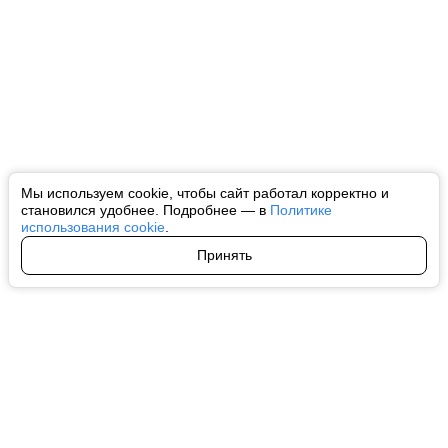
Мы используем cookie, чтобы сайт работал корректно и
становился удобнее. Подробнее — в
Политике
использования cookie
.
Принять
Авторы
О нас
Архив
Все права на любые материалы, опубликованные на сайте, защищены в
соответствии с российским и международным законодательством об
интеллектуальной собственности. Любое использование текстовых, фото,
аудио и видеоматериалов возможно только с согласия правообладателя
(ctnews.ru). Персональные данные (ФЗ 152). При полном или частичном
использовании материалов ctnews.ru активная индексируемая
гиперссылка на исходный материал обязательна. Запрещено для детей.