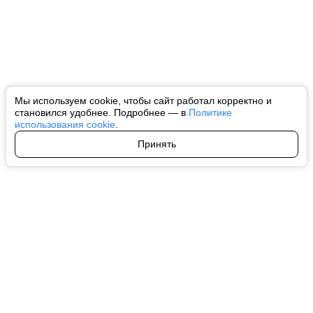
Мы используем cookie, чтобы сайт работал корректно и
становился удобнее. Подробнее — в
Политике
использования cookie
.
Принять
Авторы
О нас
Архив
Все права на любые материалы, опубликованные на сайте, защищены в
соответствии с российским и международным законодательством об
интеллектуальной собственности. Любое использование текстовых, фото,
аудио и видеоматериалов возможно только с согласия правообладателя
(ctnews.ru). Персональные данные (ФЗ 152). При полном или частичном
использовании материалов ctnews.ru активная индексируемая
гиперссылка на исходный материал обязательна. Запрещено для детей.
Оригинал текста:
https://ctnews.ru/
Пользовательское соглашение
|
Политика конфиденциальности
|
Политика использования cookie