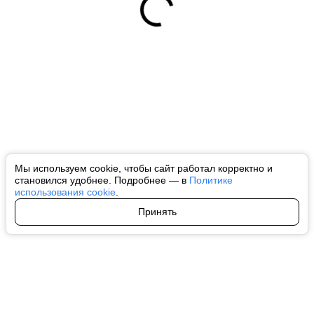
Мы используем cookie, чтобы сайт работал корректно и
становился удобнее. Подробнее — в
Политике
использования cookie
.
Принять
Авторы
О нас
Архив
Все права на любые материалы, опубликованные на сайте, защищены в
соответствии с российским и международным законодательством об
интеллектуальной собственности. Любое использование текстовых, фото,