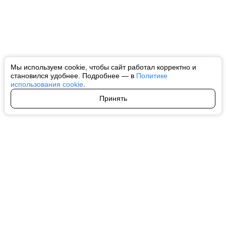
Мы используем cookie, чтобы сайт работал корректно и
становился удобнее. Подробнее — в
Политике
использования cookie
.
Принять
Авторы
О нас
Архив
Все права на любые материалы, опубликованные на сайте, защищены в
соответствии с российским и международным законодательством об
интеллектуальной собственности. Любое использование текстовых, фото,
аудио и видеоматериалов возможно только с согласия правообладателя
(ctnews.ru). Персональные данные (ФЗ 152). При полном или частичном
использовании материалов ctnews.ru активная индексируемая
гиперссылка на исходный материал обязательна. Запрещено для детей.
Оригинал текста:
https://ctnews.ru/
Пользовательское соглашение
|
Политика конфиденциальности
|
Политика использования cookie
На информационном ресурсе применяются рекомендательные