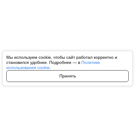
Мы используем cookie, чтобы сайт работал корректно и
становился удобнее. Подробнее — в
Политике
использования cookie
.
Принять
Авторы
О нас
Архив
Все права на любые материалы, опубликованные на сайте, защищены в
соответствии с российским и международным законодательством об
интеллектуальной собственности. Любое использование текстовых, фото,
аудио и видеоматериалов возможно только с согласия правообладателя
(ctnews.ru). Персональные данные (ФЗ 152). При полном или частичном
использовании материалов ctnews.ru активная индексируемая
гиперссылка на исходный материал обязательна. Запрещено для детей.