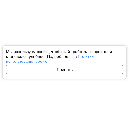
Мы используем cookie, чтобы сайт работал корректно и
становился удобнее. Подробнее — в
Политике
использования cookie
.
Принять
Авторы
О нас
Архив
Все права на любые материалы, опубликованные на сайте, защищены в
соответствии с российским и международным законодательством об
интеллектуальной собственности. Любое использование текстовых, фото,
аудио и видеоматериалов возможно только с согласия правообладателя
(ctnews.ru). Персональные данные (ФЗ 152). При полном или частичном
использовании материалов ctnews.ru активная индексируемая
гиперссылка на исходный материал обязательна. Запрещено для детей.
Оригинал текста:
https://ctnews.ru/