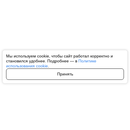
Мы используем cookie, чтобы сайт работал корректно и
становился удобнее. Подробнее — в
Политике
использования cookie
.
Принять
Авторы
О нас
Архив
Все права на любые материалы, опубликованные на сайте, защищены в
соответствии с российским и международным законодательством об
интеллектуальной собственности. Любое использование текстовых, фото,
аудио и видеоматериалов возможно только с согласия правообладателя
(ctnews.ru). Персональные данные (ФЗ 152). При полном или частичном
использовании материалов ctnews.ru активная индексируемая
гиперссылка на исходный материал обязательна. Запрещено для детей.