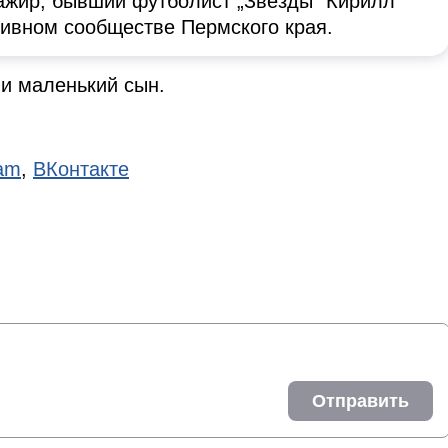
ажир, бывший футболист „Звезды“ Кирилл
тивном сообществе Пермского края.
 и маленький сын.
ram
,
ВКонтакте
Отправить