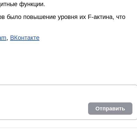
щитные функции.
в было повышение уровня их F-актина, что
ram
,
ВКонтакте
Отправить