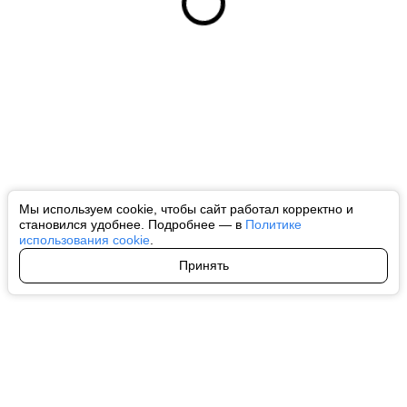
Мы используем cookie, чтобы сайт работал корректно и
становился удобнее. Подробнее — в
Политике
использования cookie
.
Принять
Авторы
О нас
Архив
Все права на любые материалы, опубликованные на сайте, защищены в
соответствии с российским и международным законодательством об
интеллектуальной собственности. Любое использование текстовых, фото,
аудио и видеоматериалов возможно только с согласия правообладателя