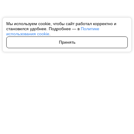
Мы используем cookie, чтобы сайт работал корректно и
становился удобнее. Подробнее — в
Политике
использования cookie
.
Принять
Авторы
О нас
Архив
Все права на любые материалы, опубликованные на сайте, защищены в
соответствии с российским и международным законодательством об
интеллектуальной собственности. Любое использование текстовых, фото,
аудио и видеоматериалов возможно только с согласия правообладателя
(ctnews.ru). Персональные данные (ФЗ 152). При полном или частичном
использовании материалов ctnews.ru активная индексируемая
гиперссылка на исходный материал обязательна. Запрещено для детей.
Оригинал текста:
https://ctnews.ru/
Пользовательское соглашение
|
Политика конфиденциальности
|
Политика использования cookie
На информационном ресурсе применяются рекомендательные
технологии (информационные технологии предоставления информации
на основе сбора, систематизации и анализа сведений, относящихся к
предпочтениям пользователей сети "Интернет", находящихся на
территории Российской Федерации).
Подробнее