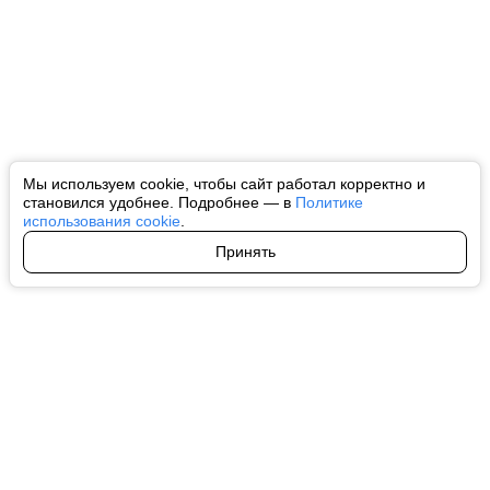
Мы используем cookie, чтобы сайт работал корректно и
становился удобнее. Подробнее — в
Политике
использования cookie
.
Принять
Авторы
О нас
Архив
Все права на любые материалы, опубликованные на сайте, защищены в
соответствии с российским и международным законодательством об
интеллектуальной собственности. Любое использование текстовых, фото,
аудио и видеоматериалов возможно только с согласия правообладателя
(ctnews.ru). Персональные данные (ФЗ 152). При полном или частичном
использовании материалов ctnews.ru активная индексируемая
гиперссылка на исходный материал обязательна. Запрещено для детей.
Оригинал текста:
https://ctnews.ru/
Пользовательское соглашение
|
Политика конфиденциальности
|